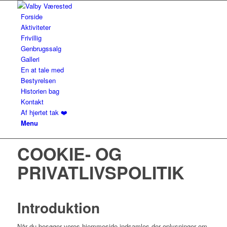
Forside
Aktiviteter
Frivillig
Genbrugssalg
Galleri
En at tale med
Bestyrelsen
Historien bag
Kontakt
Af hjertet tak ❤️
Menu
COOKIE- OG
PRIVATLIVSPOLITIK
Introduktion
Når du besøger vores hjemmeside indsamles der oplysninger om