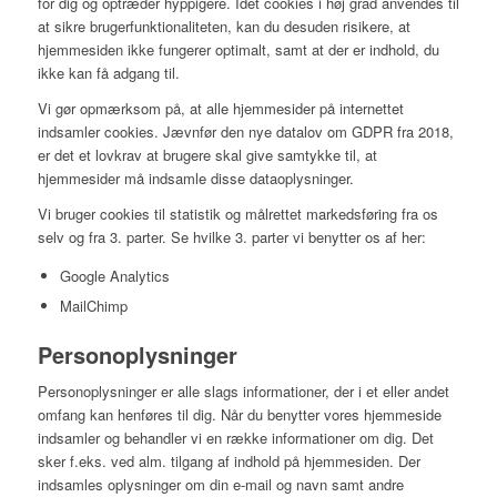
for dig og optræder hyppigere. Idet cookies i høj grad anvendes til
at sikre brugerfunktionaliteten, kan du desuden risikere, at
hjemmesiden ikke fungerer optimalt, samt at der er indhold, du
ikke kan få adgang til.
Vi gør opmærksom på, at alle hjemmesider på internettet
indsamler cookies. Jævnfør den nye datalov om GDPR fra 2018,
er det et lovkrav at brugere skal give samtykke til, at
hjemmesider må indsamle disse dataoplysninger.
Vi bruger cookies til statistik og målrettet markedsføring fra os
selv og fra 3. parter. Se hvilke 3. parter vi benytter os af her:
Google Analytics
MailChimp
Personoplysninger
Personoplysninger er alle slags informationer, der i et eller andet
omfang kan henføres til dig. Når du benytter vores hjemmeside
indsamler og behandler vi en række informationer om dig. Det
sker f.eks. ved alm. tilgang af indhold på hjemmesiden. Der
indsamles oplysninger om din e-mail og navn samt andre